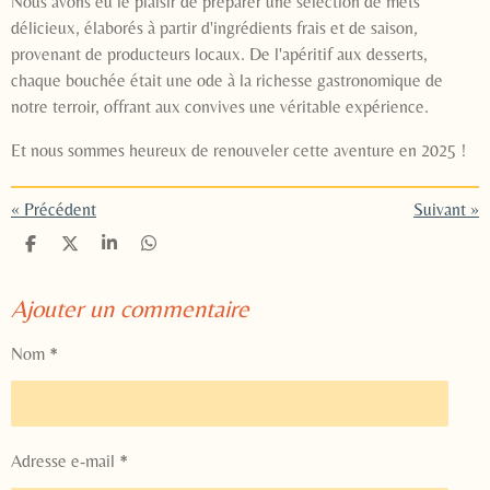
Nous avons eu le plaisir de préparer une sélection de mets
délicieux, élaborés à partir d'ingrédients frais et de saison,
provenant de producteurs locaux. De l'apéritif aux desserts,
chaque bouchée était une ode à la richesse gastronomique de
notre terroir, offrant aux convives une véritable expérience.
Et nous sommes heureux de renouveler cette aventure en 2025 !
«
Précédent
Suivant
»
P
P
P
P
a
a
a
a
r
r
r
r
t
t
t
t
Ajouter un commentaire
a
a
a
a
g
g
g
g
Nom *
e
e
e
e
r
r
r
r
Adresse e-mail *